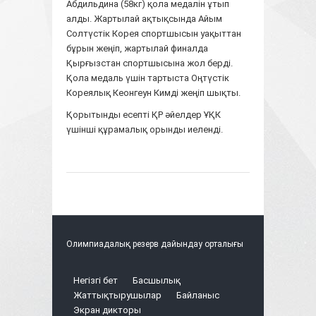
Абдильдина (58кг) қола медалін ұтып
алды. Жартылай ақтықсында Айым
Солтүстік Корея спортшысын уақыттан
бұрын жеңіп, жартылай финалда
Қырғызстан спортшысына жол берді.
Қола медаль үшін тартыста Оңтүстік
Кореялық Кеонгеун Кимді жеңіп шықты.
Қорытынды есепті ҚР әйелдер ҰҚК
үшінші құрамалық орынды иеленді.
Олимпиадалық резерв дайындау орталығы
Негізгі бет
Басшылық
Жаттықтырушылар
Байланыс
Экран дикторы