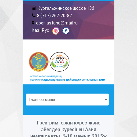
Кургальжинское шоссе 13б
8 (717) 267-70-82
cpor-astana@mail.ru
Каз
Рус
|
Грек-рим, еркін күрес және
әйелдер күресінен Азия
чемпионаты. 6-10 мамыр 2015ж