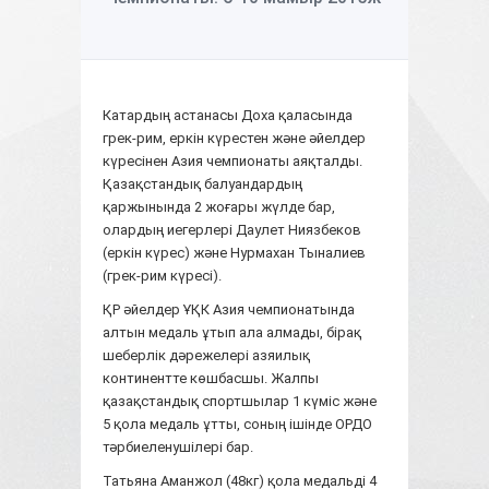
Катардың астанасы Доха қаласында
грек-рим, еркін күрестен және әйелдер
күресінен Азия чемпионаты аяқталды.
Қазақстандық балуандардың
қаржынында 2 жоғары жүлде бар,
олардың иегерлері Даулет Ниязбеков
(еркін күрес) және Нурмахан Тыналиев
(грек-рим күресі).
ҚР әйелдер ҰҚК Азия чемпионатында
алтын медаль ұтып ала алмады, бірақ
шеберлік дәрежелері азяилық
континентте көшбасшы. Жалпы
қазақстандық спортшылар 1 күміс және
5 қола медаль ұтты, соның ішінде ОРДО
тәрбиеленушілері бар.
Татьяна Аманжол (48кг) қола медальді 4