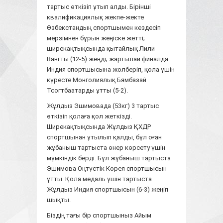
тартыс өткізіп ұтып алды. Бірінші
квалификациялық жекпе-жекте
Өзбекстандың спортшымен кездесіп
мерзімнен бұрын жеңіске жетті;
ширекақтықсында қытайлық Лили
Вангты (12-5) жеңді; жартылай финалда
Индия спортшысына жолберіп, қола үшін
күресте Монголиялық Бямбазай
Тсогтбаатарды ұтты (5-2).
Жұлдыз Эшимовада (53кг) 3 тартыс
өткізіп қолаға қол жеткізді.
Ширекақтықсында Жұлдыз ҚХДР
спортшынан ұтылып қалды, бұл оған
жұбаныш тартыста өнер көрсету үшін
мүмкіндік берді. Бұл жұбаныш тартыста
Эшимова Оңтүстік Корея спортшысын
ұтты. Қола медаль үшін тартыста
Жұлдыз Индия спортшысын (6-3) жеңіп
шықты.
Біздің тағы бір спортшыныз Айым