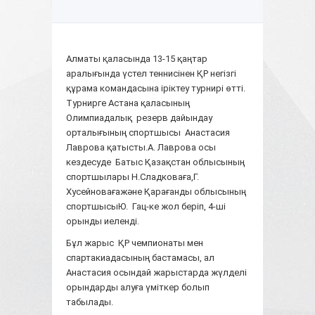
Алматы қаласында 13-15 қаңтар
аралығында үстел теннисінен ҚР негізгі
құрама командасына іріктеу турнирі өтті.
Турнирге Астана қаласының
Олимпиадалық резерв дайындау
орталығының спортшысы Анастасия
Лаврова қатысты.А. Лаврова осы
кездесуде Батыс Қазақстан облысының
спортшылары Н.Сладковаға,Г.
Хусейновағажәне Қарағанды облысының
спортшысыЮ. Гац-ке жол беріп, 4-ші
орынды иеленді.
Бұл жарыс ҚР чемпионаты мен
спартакиадасының бастамасы, ал
Анастасия осындай жарыстарда жүлделі
орындарды алуға үміткер болып
табылады.