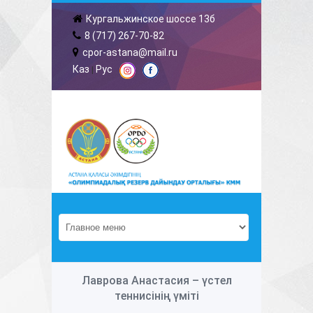
Кургальжинское шоссе 13б
8 (717) 267-70-82
cpor-astana@mail.ru
Каз
Рус
|
Лаврова Анастасия – үстел
теннисінің үміті